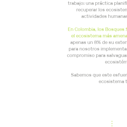
trabajo: una práctica plan
recuperar los ecosiste
actividades humanas
En Colombia, los Bosques 
el ecosistema más amena
apenas un 8% de su extens
para nosotros implementar
compromiso para salvaguard
ecosistém
Sabemos que este esfuerzo
ecosistema 
1.