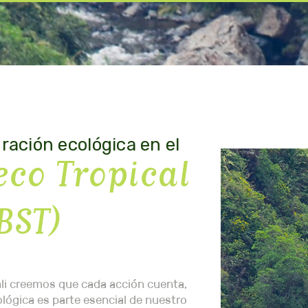
Home
Planea tu visita
Servicios
Ciencia y vi
ración ecológica en el
eco Tropical
BST)
ali creemos que cada acción cuenta,
ológica es parte esencial de nuestro