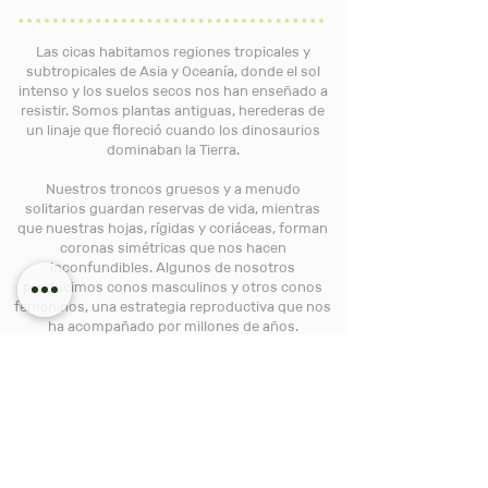
Las cicas habitamos regiones tropicales y
subtropicales de Asia y Oceanía, donde el sol
intenso y los suelos secos nos han enseñado a
resistir. Somos plantas antiguas, herederas de
un linaje que floreció cuando los dinosaurios
dominaban la Tierra.
Nuestros troncos gruesos y a menudo
solitarios guardan reservas de vida, mientras
que nuestras hojas, rígidas y coriáceas, forman
coronas simétricas que nos hacen
inconfundibles. Algunos de nosotros
producimos conos masculinos y otros conos
femeninos, una estrategia reproductiva que nos
ha acompañado por millones de años.
Enseñamos que la elegancia también puede ser
austera: crecer lento, resistir el paso del tiempo
y recordarle al mundo que la historia de las
plantas se escribe en silencio y perseverancia.