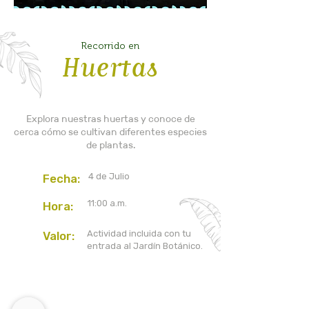
Recorrido en
Huertas
Explora nuestras huertas y conoce de
cerca cómo se cultivan diferentes especies
de plantas.
4 de Julio
Fecha:
11:00 a.m.
Hora:
Actividad incluida con tu
Valor:
entrada al Jardín Botánico.